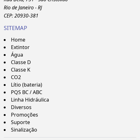
Rio de Janeiro - RJ
CEP: 20930-381
SITEMAP
Home
Extintor
Água
Classe D
Classe K
CO2
Lítio (bateria)
PQS BC / ABC
Linha Hidráulica
Diversos
Promoções
Suporte
Sinalização