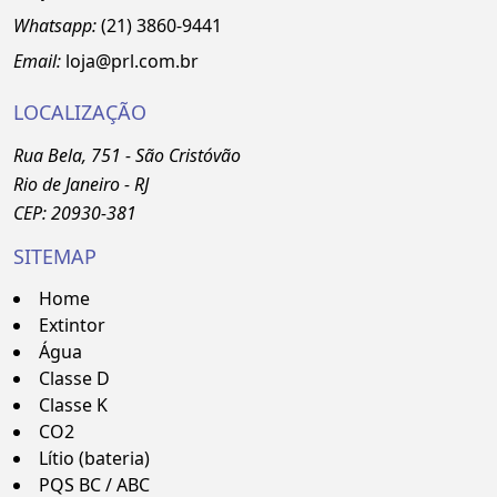
Whatsapp:
(21)
3860
-9441
Email:
loja@prl.com.br
LOCALIZAÇÃO
Rua Bela, 751 - São Cristóvão
Rio de Janeiro - RJ
CEP: 20930-381
SITEMAP
Home
Extintor
Água
Classe D
Classe K
CO2
Lítio (bateria)
PQS BC / ABC