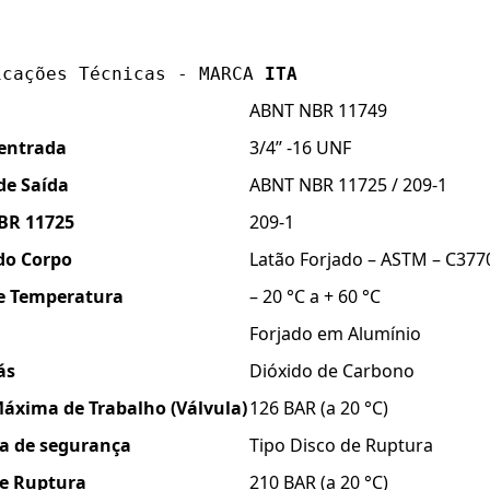
icações Técnicas - MARCA 
ITA
ABNT NBR 11749
 entrada
3/4’’ -16 UNF
de Saída
ABNT NBR 11725 / 209-1
BR 11725
209-1
do Corpo
Latão Forjado – ASTM – C377
de Temperatura
– 20 °C a + 60 °C
Forjado em Alumínio
ás
Dióxido de Carbono
áxima de Trabalho (Válvula)
126 BAR (a 20 °C)
ia de segurança
Tipo Disco de Ruptura
de Ruptura
210 BAR (a 20 °C)