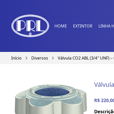
HOME
EXTINTOR
LINHA 
Início
Diversos
Válvula CO2 ABL (3/4″ UNF) –
arrow_forward_ios
arrow_forward_ios
Válvul
R$ 220,0
Descriçã